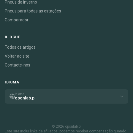
Pneus de inverno
Pneus para todas as estações
Comparador
BLOGUE
Todos os artigos
Voltar ao site
Contacte-nos
IDIOMA
Idioma
oponlab.pl
© 2026 oponlab.pl
Este site inclui links de afiliados. podemos receber compensação quando