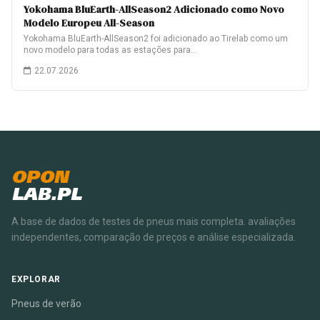
Yokohama BluEarth-AllSeason2 Adicionado como Novo
Modelo Europeu All-Season
Yokohama BluEarth-AllSeason2 foi adicionado ao Tirelab como um
novo modelo para todas as estações para…
22.07.2026
OPON
LAB.PL
A base de dados de testes de pneus mais completa. avaliações
independentes, comparação de preços e análise especializada.
EXPLORAR
Pneus de verão