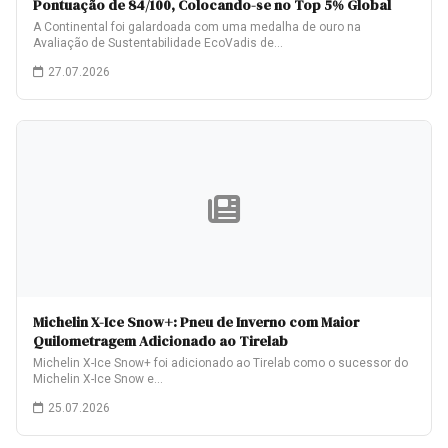
Pontuação de 84/100, Colocando-se no Top 5% Global
A Continental foi galardoada com uma medalha de ouro na
Avaliação de Sustentabilidade EcoVadis de…
27.07.2026
Michelin X-Ice Snow+: Pneu de Inverno com Maior
Quilometragem Adicionado ao Tirelab
Michelin X-Ice Snow+ foi adicionado ao Tirelab como o sucessor do
Michelin X-Ice Snow e…
25.07.2026