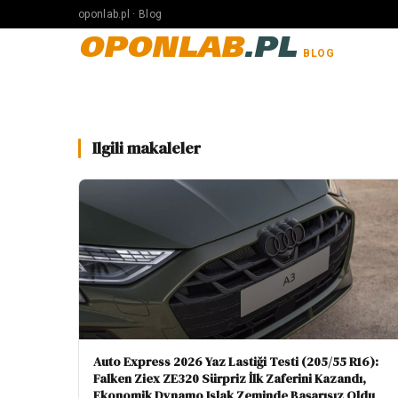
oponlab.pl · Blog
OPONLAB
.PL
BLOG
Ilgili makaleler
Auto Express 2026 Yaz Lastiği Testi (205/55 R16):
Falken Ziex ZE320 Sürpriz İlk Zaferini Kazandı,
Ekonomik Dynamo Islak Zeminde Başarısız Oldu