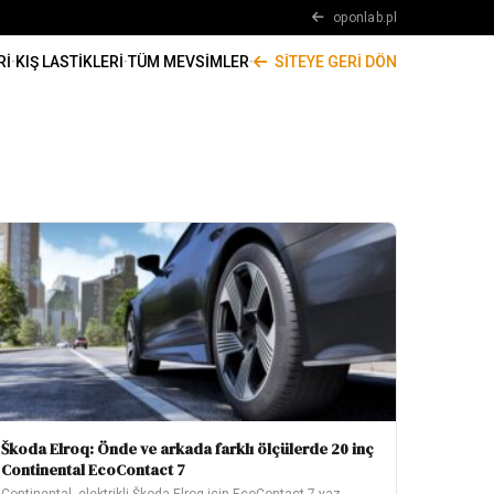
oponlab.pl
RI
·
KIŞ LASTIKLERI
·
TÜM MEVSIMLER
·
SITEYE GERI DÖN
Škoda Elroq: Önde ve arkada farklı ölçülerde 20 inç
Continental EcoContact 7