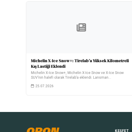
Michelin X-Ice Snow+: Tirelab’a Yüksek Kilometreli
Kış Lastiği Eklendi
Michelin X-Ice Snow+, Michelin X-Ice Snow ve X-Ice Snow
SUV’nin halefi olarak Tirelab’a eklendi. Lansman…
25.07.2026
OPON
KEŞFET