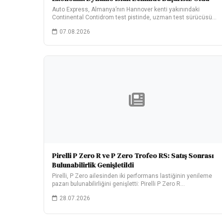
Auto Express, Almanya’nın Hannover kenti yakınındaki
Continental Contidrom test pistinde, uzman test sürücüsü
John Barker‘ın…
07.08.2026
Pirelli P Zero R ve P Zero Trofeo RS: Satış Sonrası
Bulunabilirlik Genişletildi
Pirelli, P Zero ailesinden iki performans lastiğinin yenileme
pazarı bulunabilirliğini genişletti: Pirelli P Zero R…
28.07.2026