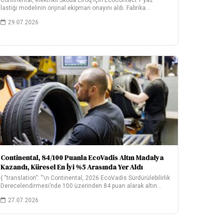
Continental, elektrikli Škoda Elroq için EcoContact 7 yaz
lastiği modelinin orijinal ekipman onayını aldı. Fabrika…
29.07.2026
Continental, 84/100 Puanla EcoVadis Altın Madalya
Kazandı, Küresel En İyi %5 Arasında Yer Aldı
{ “translation”: “\n Continental, 2026 EcoVadis Sürdürülebilirlik
Derecelendirmesi’nde 100 üzerinden 84 puan alarak altın
madalya…
27.07.2026