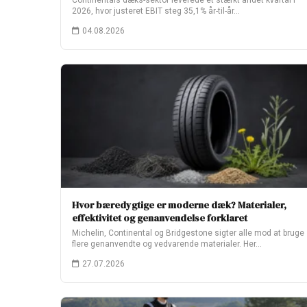
Continentals dæks-sektor leverede et stærkt andet kvartal i
2026, hvor justeret EBIT steg 35,1% år-til-år…
04.08.2026
Hvor bæredygtige er moderne dæk? Materialer,
effektivitet og genanvendelse forklaret
Michelin, Continental og Bridgestone sigter alle mod at bruge
flere genanvendte og vedvarende materialer. Her…
27.07.2026