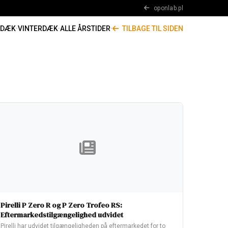
oponlab.pl
RDÆK
·
VINTERDÆK
·
ALLE ÅRSTIDER
·
TILBAGE TIL SIDEN
Pirelli P Zero R og P Zero Trofeo RS:
Eftermarkedstilgængelighed udvidet
Pirelli har udvidet tilgængeligheden på eftermarkedet for to