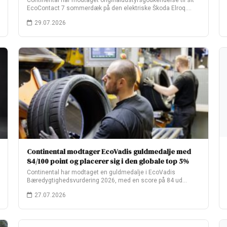
Continental har modtaget originaludstyrsgodkendelse til sit
EcoContact 7 sommerdæk på den elektriske Škoda Elroq.
Fabriksopsætningen…
29.07.2026
Continental modtager EcoVadis guldmedalje med
84/100 point og placerer sig i den globale top 5%
Continental har modtaget en guldmedalje i EcoVadis
Bæredygtighedsvurdering 2026, med en score på 84 ud…
27.07.2026