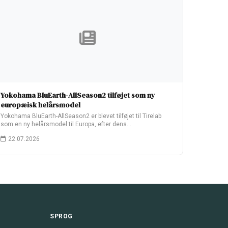
Yokohama BluEarth-AllSeason2 tilføjet som ny
europæisk helårsmodel
Yokohama BluEarth-AllSeason2 er blevet tilføjet til Tirelab
som en ny helårsmodel til Europa, efter dens…
22.07.2026
SPROG