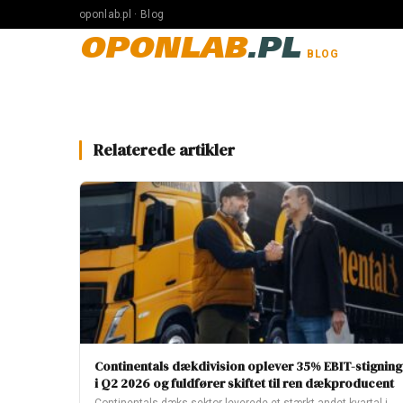
oponlab.pl · Blog
OPONLAB
.PL
BLOG
Relaterede artikler
Continentals dækdivision oplever 35% EBIT-stigning
i Q2 2026 og fuldfører skiftet til ren dækproducent