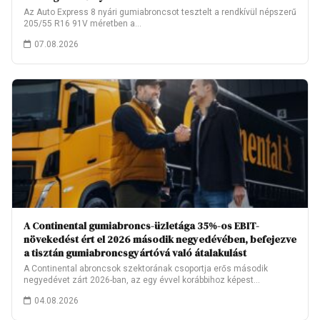
Az Auto Express 8 nyári gumiabroncsot tesztelt a rendkívül népszerű
205/55 R16 91V méretben a…
07.08.2026
A Continental gumiabroncs-üzletága 35%-os EBIT-
növekedést ért el 2026 második negyedévében, befejezve
a tisztán gumiabroncsgyártóvá való átalakulást
A Continental abroncsok szektorának csoportja erős második
negyedévet zárt 2026-ban, az egy évvel korábbihoz képest…
04.08.2026