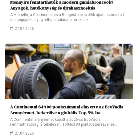
Mennyire fenntarthatók a modern gumiabroncsok?
Anyagok, hatékonyság és újrahasznosítás
A Michelin, a Continental és a Bridgestone is több újrahasznosított
és megújuló anyag felhasználására törekszik.…
27.07.2026
A Continental 84/100 pontszámmal elnyerte az EcoVadis
Aranyérmet, bekerülve a globális Top 5%-ba
A Continental aranyérmet kapott a 2026-os EcoVadis
Fenntarthatósági Értékelésen, 100-ból 84 pontot szerezve, és
ezzel…
27.07.2026