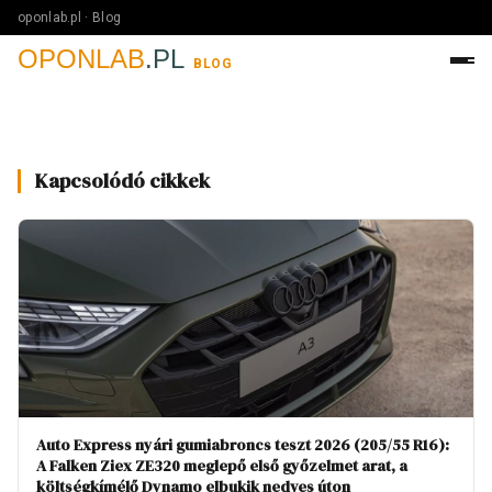
oponlab.pl · Blog
OPONLAB
.PL
BLOG
Kapcsolódó cikkek
Auto Express nyári gumiabroncs teszt 2026 (205/55 R16):
A Falken Ziex ZE320 meglepő első győzelmet arat, a
költségkímélő Dynamo elbukik nedves úton