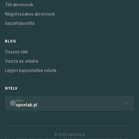
Téli abroncsok
Négyévszakos abroncsok
összehasonlító
BLOG
Összes cikk
Vissza az oldalra
Lépjen kapcsolatba velünk
NYELV
Nyelv
oponlab.pl
© 2026 oponlab.pl