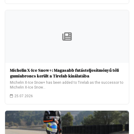
Michelin X-Ice Snow+: Magasabb futásteljesítményű téli
gumiabroncs került a Tirelab kínálatába
Michelin X-Ice Snow+ has been added to Tirelab as the successor to
Michelin X-Ice Snow…
25.07.2026