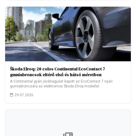
Škoda Elroq: 20 colos Continental EcoContact 7
gumiabroncsok eltérő első és hátsó méretben
A Continental gyári jóváhagyást kapott az EcoContact 7 nyári
gumiabroncsára az elektromos Škoda Elroq modellel…
29.07.2026