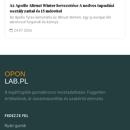
Az Apollo Altrust Winter bevezetése A nedves tapadási
osztályzattal és 15 mérettel
Az Apollo Tyres bemutatta az Altrust Wintert, egy új európai téli
abroncsot furgonok és könnyű…
24.07.2026
OPON
LAB.PL
A legátfogóbb gumiabroncs-tesztadatbázis. Független
értékelések, ár-összehasonlítás és szakértői elemzés.
FEDEZZE FEL
Nyári gumik