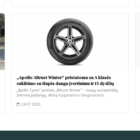
„Apollo Altrust Winter“ pristatoma su A klasės
sukibimo su šlapia danga įvertinimu ir 15 dydžių
„Apollo Tyres“ pristatė „Altrust Winter“ – naują europietišką
žieminę padangą, skirtą furgonams ir lengvosioms
komercinėms…
24.07.2026