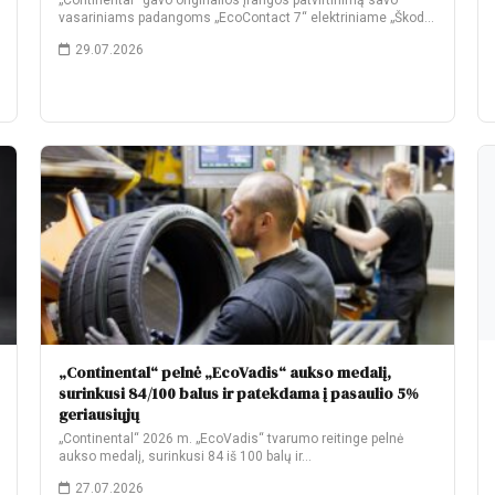
„Continental“ gavo originalios įrangos patvirtinimą savo
vasariniams padangoms „EcoContact 7“ elektriniame „Škoda
Elroq“. Gamyklinėje komplektacijoje…
29.07.2026
„Continental“ pelnė „EcoVadis“ aukso medalį,
surinkusi 84/100 balus ir patekdama į pasaulio 5%
geriausiųjų
„Continental“ 2026 m. „EcoVadis“ tvarumo reitinge pelnė
aukso medalį, surinkusi 84 iš 100 balų ir…
27.07.2026