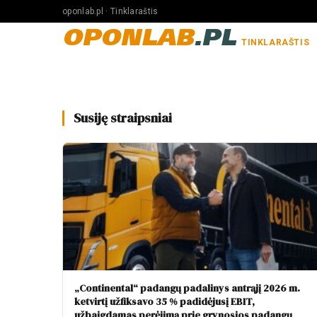
oponlab.pl · Tinklaraštis
OPONLAB
.PL
TINKLARAŠTIS
Susiję straipsniai
„Continental“ padangų padalinys antrąjį 2026 m.
ketvirtį užfiksavo 35 % padidėjusį EBIT,
užbaigdamas perėjimą prie grynosios padangų