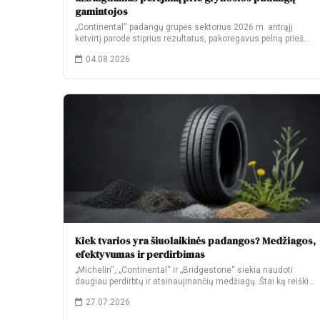
gamintojos
„Continental“ padangų grupės sektorius 2026 m. antrąjį
ketvirtį parodė stiprius rezultatus, pakoregavus pelną prieš
palūkanas…
04.08.2026
Kiek tvarios yra šiuolaikinės padangos? Medžiagos,
efektyvumas ir perdirbimas
„Michelin“, „Continental“ ir „Bridgestone“ siekia naudoti
daugiau perdirbtų ir atsinaujinančių medžiagų. Štai ką reiškia
jų…
27.07.2026