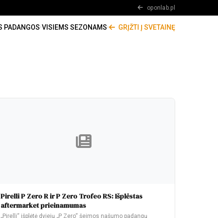
oponlab.pl
S PADANGOS
·
VISIEMS SEZONAMS
·
GRĮŽTI Į SVETAINĘ
Pirelli P Zero R ir P Zero Trofeo RS: Išplėstas
aftermarket prieinamumas
„Pirelli“ išplėtė dviejų „P Zero“ šeimos našumo padangų