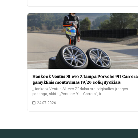
Hankook Ventus S1 evo Z tampa Porsche 911 Carrera
gamyklinis montavimas 19/20 colių dydžiais
„Hankook Ventus S1 evo Z“ dabar yra originalios įrangos
padanga, skirta „Porsche 911 Carrera“, ir…
24.07.2026