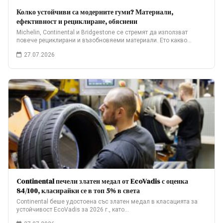
Колко устойчиви са модерните гуми? Материали,
ефективност и рециклиране, обяснени
Michelin, Continental и Bridgestone се стремят да използват
повече рециклирани и възобновяеми материали. Ето какво…
27.07.2026
Continental печели златен медал от EcoVadis с оценка
84/100, класирайки се в топ 5% в света
Continental беше удостоена със златен медал в класацията за
устойчивост EcoVadis за 2026 г., като…