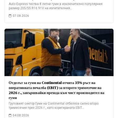
Auto Express тества 8 летни гуми в изключително популярния
размер 205/55 R16 91V на изпитателния…
07.08.2026
Отделът за гуми на Continental отчита 35% ръст на
оперативната печалба (EBIT) за второто тримесечие на
2026 г., завършвайки прехода към чист производител на
гуми
Груповият сектор Гуми на Continental отбеляза силно второ
тримесечие през 2026 г., като коригираната EBIT…
04.08.2026