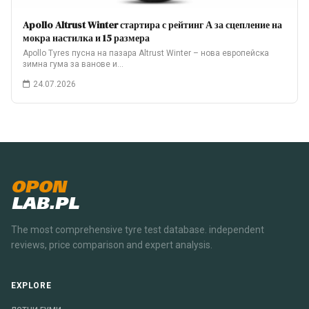
Apollo Altrust Winter стартира с рейтинг А за сцепление на
мокра настилка и 15 размера
Apollo Tyres пусна на пазара Altrust Winter – нова европейска
зимна гума за ванове и…
24.07.2026
OPON
LAB.PL
The most comprehensive tyre test database. independent
reviews, price comparison and expert analysis.
EXPLORE