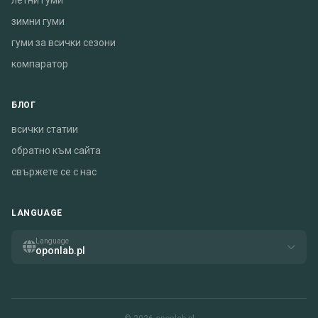
летни гуми
зимни гуми
гуми за всички сезони
компаратор
БЛОГ
всички статии
обратно към сайта
свържете се с нас
LANGUAGE
Language
oponlab.pl