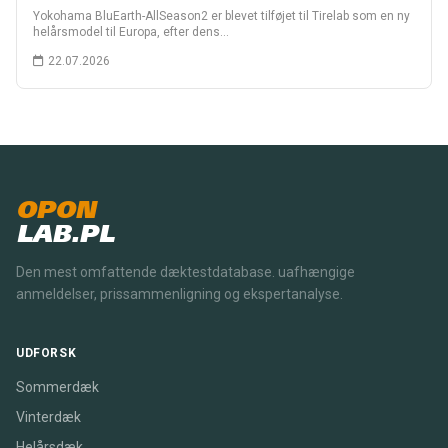
Yokohama BluEarth-AllSeason2 er blevet tilføjet til Tirelab som en ny
helårsmodel til Europa, efter dens…
22.07.2026
OPON
LAB.PL
Den mest omfattende dæktestdatabase. uafhængige
anmeldelser, prissammenligning og ekspertanalyse.
UDFORSK
Sommerdæk
Vinterdæk
Helårsdæk