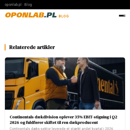
oponlab.pl · Blog
OPONLAB
.PL
BLOG
Relaterede artikler
Continentals dækdivision oplever 35% EBIT-stigning i Q2
2026 og fuldfører skiftet til ren dækproducent
Continentals dæks-sektor leverede et stærkt andet kvartal i 2026,