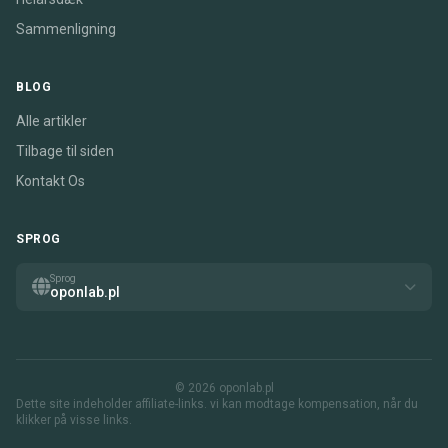
Sammenligning
BLOG
Alle artikler
Tilbage til siden
Kontakt Os
SPROG
Sprog
oponlab.pl
© 2026 oponlab.pl
Dette site indeholder affiliate-links. vi kan modtage kompensation, når du
klikker på visse links.