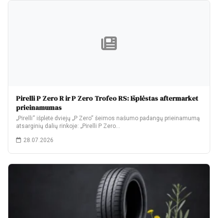
Pirelli P Zero R ir P Zero Trofeo RS: Išplėstas aftermarket
prieinamumas
„Pirelli“ išplėtė dviejų „P Zero“ šeimos našumo padangų prieinamumą
atsarginių dalių rinkoje: „Pirelli P Zero…
28.07.2026