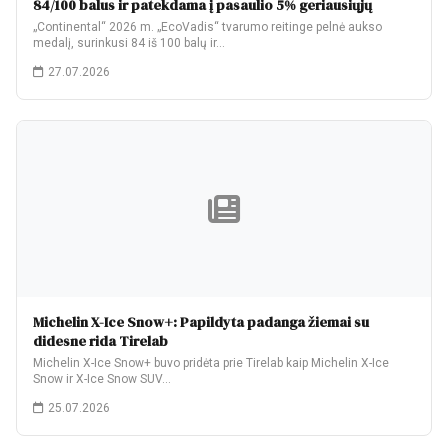
84/100 balus ir patekdama į pasaulio 5% geriausiųjų
„Continental“ 2026 m. „EcoVadis“ tvarumo reitinge pelnė aukso
medalį, surinkusi 84 iš 100 balų ir…
27.07.2026
Michelin X-Ice Snow+: Papildyta padanga žiemai su
didesne rida Tirelab
Michelin X-Ice Snow+ buvo pridėta prie Tirelab kaip Michelin X-Ice
Snow ir X-Ice Snow SUV…
25.07.2026