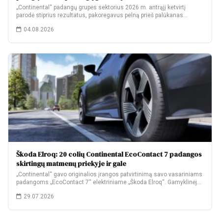
„Continental“ padangų grupės sektorius 2026 m. antrąjį ketvirtį
parodė stiprius rezultatus, pakoregavus pelną prieš palūkanas…
04.08.2026
Škoda Elroq: 20 colių Continental EcoContact 7 padangos
skirtingų matmenų priekyje ir gale
„Continental“ gavo originalios įrangos patvirtinimą savo vasariniams
padangoms „EcoContact 7“ elektriniame „Škoda Elroq“. Gamyklinėje
komplektacijoje…
29.07.2026