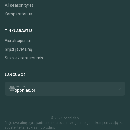
All season tyres
Komparatorius
TINKLARAŠTIS
Visi straipsniai
Grįžti į svetainę
Susisiekite su mumis
LANGUAGE
Language
oponlab.pl
© 2026 oponlab.pl
šioje svetainėje yra partnerių nuorodų. mes galime gauti kompensaciją, kai
spustelite tam tikras nuorodas.