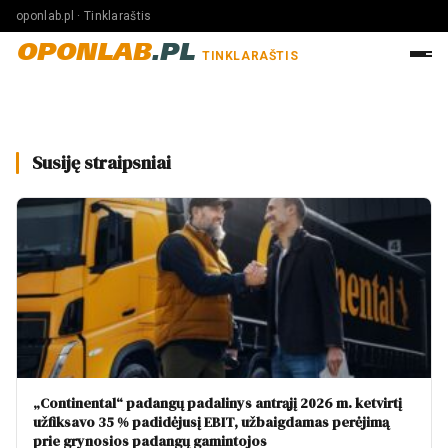
oponlab.pl · Tinklaraštis
OPONLAB
.PL
TINKLARAŠTIS
Susiję straipsniai
„Continental“ padangų padalinys antrąjį 2026 m. ketvirtį
užfiksavo 35 % padidėjusį EBIT, užbaigdamas perėjimą
prie grynosios padangų gamintojos