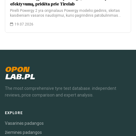
efektyvumą, pridėta prie Tirelab
Pirelli Powergy 2 yra originalaus Powergy modelio įpėdinis, skirtas
kasdieniam vasaros naudojimui, kurio pagrindinis patobulinimas…
19.07.2026
OPON
LAB.PL
The most comprehensive tyre test database. independent
reviews, price comparison and expert analysis.
EXPLORE
Vasarinės padangos
žieminės padangos