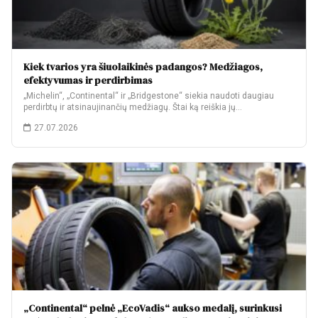
Kiek tvarios yra šiuolaikinės padangos? Medžiagos,
efektyvumas ir perdirbimas
„Michelin“, „Continental“ ir „Bridgestone“ siekia naudoti daugiau
perdirbtų ir atsinaujinančių medžiagų. Štai ką reiškia jų…
27.07.2026
„Continental“ pelnė „EcoVadis“ aukso medalį, surinkusi