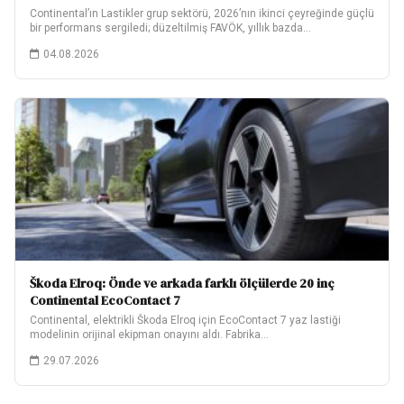
Continental’ın Lastikler grup sektörü, 2026’nın ikinci çeyreğinde güçlü
bir performans sergiledi; düzeltilmiş FAVÖK, yıllık bazda…
04.08.2026
Škoda Elroq: Önde ve arkada farklı ölçülerde 20 inç
Continental EcoContact 7
Continental, elektrikli Škoda Elroq için EcoContact 7 yaz lastiği
modelinin orijinal ekipman onayını aldı. Fabrika…
29.07.2026