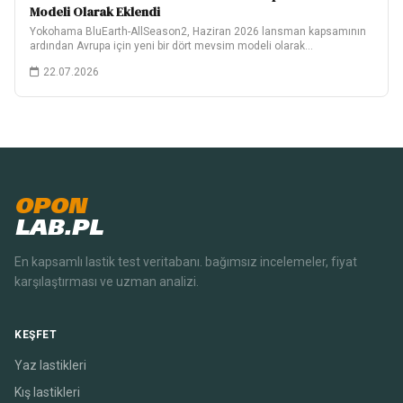
Modeli Olarak Eklendi
Yokohama BluEarth-AllSeason2, Haziran 2026 lansman kapsamının
ardından Avrupa için yeni bir dört mevsim modeli olarak…
22.07.2026
OPON
LAB.PL
En kapsamlı lastik test veritabanı. bağımsız incelemeler, fiyat
karşılaştırması ve uzman analizi.
KEŞFET
Yaz lastikleri
Kış lastikleri