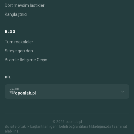
Dört mevsim lastikler
Karşılaştırıcı
BLOG
Tüm makaleler
Siteye geri dön
Bizimle İletişime Geçin
DIL
Dil
oponlab.pl
© 2026 oponlab.pl
Bu site ortaklık bağlantıları içerir. belirli bağlantılara tıkladığınızda tazminat
alabiliriz.