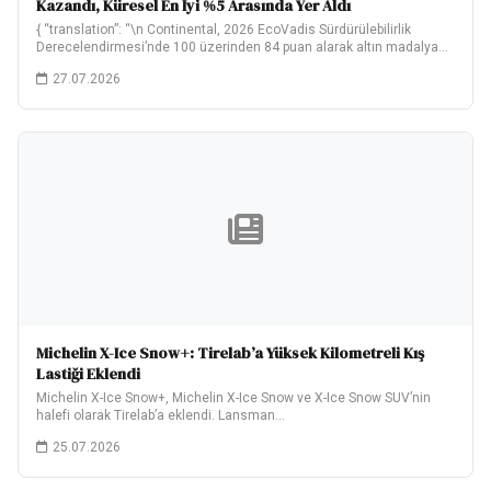
Kazandı, Küresel En İyi %5 Arasında Yer Aldı
{ “translation”: “\n Continental, 2026 EcoVadis Sürdürülebilirlik
Derecelendirmesi’nde 100 üzerinden 84 puan alarak altın madalya…
27.07.2026
Michelin X-Ice Snow+: Tirelab’a Yüksek Kilometreli Kış
Lastiği Eklendi
Michelin X-Ice Snow+, Michelin X-Ice Snow ve X-Ice Snow SUV’nin
halefi olarak Tirelab’a eklendi. Lansman…
25.07.2026