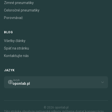
Zimné pneumatiky
Celoročné pneumatiky
Porovnávač
BLOG
Všetky články
Späť na stránku
Kontaktujte nás
JAZYK
Jazyk
oponlab.pl
© 2026 oponlab.pl
Táto stránka obsahuje partnerské odkazy. môžeme dostať kompenzáciu,