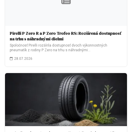
Pirelli P Zero R a P Zero Trofeo RS: Rozšírená dostupnosť
na trhu s náhradnými dielmi
Spoločnosť Pirelli rozšírila dostupnosť dvoch výkonnostných
pneumatík z rodiny P Zero na trhu s náhradnými…
28.07.2026