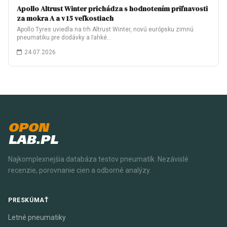
Apollo Altrust Winter prichádza s hodnotením priľnavosti
za mokra A a v 15 veľkostiach
Apollo Tyres uviedla na trh Altrust Winter, novú európsku zimnú
pneumatiku pre dodávky a ľahké…
24.07.2026
OPON
LAB.PL
Najkomplexnejšia databáza testov pneumatík. Nezávislé
recenzie, porovnanie cien a odborné analýzy.
PRESKÚMAŤ
Letné pneumatiky