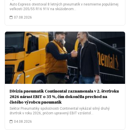
Auto Express otestoval 8 letných pneumatík v nesmierne populárnej
veľkosti 205/55 R16 91V na skúšobnom…
07.08.2026
Divízia pneumatík Continental zaznamenala v 2. štvrťroku
2026 nárast EBIT o 35 %, čím dokončila prechod na
čistého výrobcu pneumatík
Sektor Pneumatiky spoločnosti Continental vykázal silný druhý
štvrťrok v roku 2026, pričom upravený EBIT vzrástol…
04.08.2026