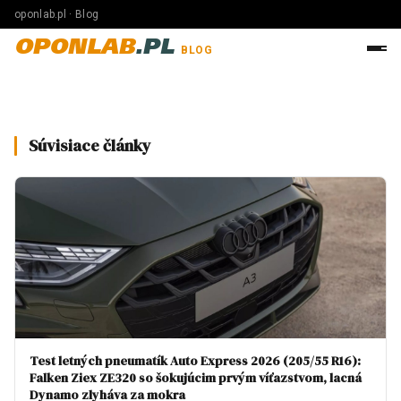
oponlab.pl · Blog
OPONLAB
.PL
BLOG
Súvisiace články
Test letných pneumatík Auto Express 2026 (205/55 R16):
Falken Ziex ZE320 so šokujúcim prvým víťazstvom, lacná
Dynamo zlyháva za mokra