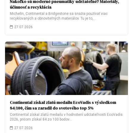
Nakoľko sú moderné pneumatiky udržateľné? Materiály,
účinnosť a recyklácia
Michelin, Continental a Bridgestone sa snažia používať viac
recyklovaných a obnoviteľných materiálov. Tu je to,…
27.07.2026
Continental získal zlatú medailu EcoVadis s výsledkom
84/100, čím sa zaradil do svetového top 5%
Continental získal zlatú medailu v hodnotení udržateľnosti EcoVadis
2026, pričom získal 84 zo 100 bodov…
27.07.2026